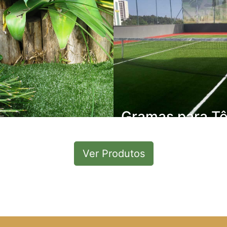
Gramas para Tê
s para
Entre várias características
gismo
principais são a baixíssima
Ver Produtos
necessidade de manutençã
ontos para atender a
possibilidade de utilização
demanda por grama
após as chuvas, sem a nec
om fins de paisagismo.
interromper os treinamento
Ver mais