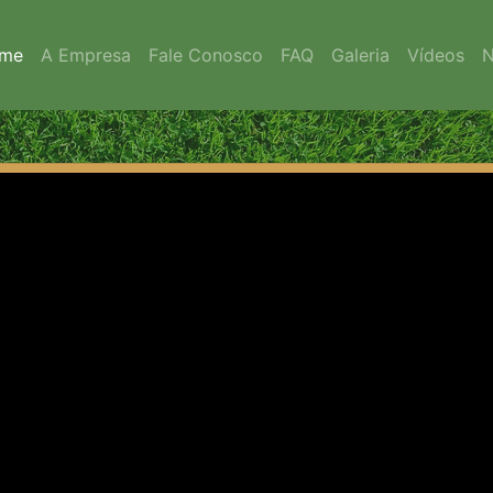
me
A Empresa
Fale Conosco
FAQ
Galeria
Vídeos
N