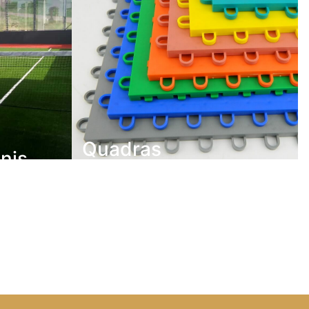
Quadras
nis
Poliesportivas
, as
O piso em módulos de encaixe
o e a
revoluciona o mercado, entregando o
, durante e
que há de mais tecnológico em termos
essidade de
de pisos esportivos, indoor e outdoor,
s.
aos seus clientes.
Ver mais
Ver mais