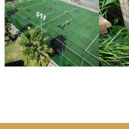
Grama
Campos de Futebol
Paisa
No segmento de gramados sintéticos
para futebol é possível encontrar no
Estamos pr
mercado, basicamente, dois modelos
crescente 
e suas derivações.
sintética c
Ver mais