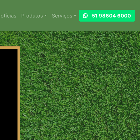
otícias
Produtos
Serviços
51 98604 6000