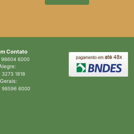
em Contato
 98604 6000
Alegre:
 3273 1818
Gerais:
 98596 6000